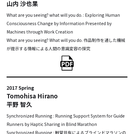
山内 沙也果
What are you seeing? what will you do. : Exploring Human
Consciousness Change by Information Presented by
Machines through Work Creation
What are you seeing? What will you do. 作品制作を通した機械
が提示する情報による人間の意識変容の探究
2017 Spring
Tomohisa Hirano
平野 智久
Synchronized Running : Running Support System for Guide
Runners by Haptic Sharing in Blind Marathon
Synchronized Running : 触覚共有によるブラインドマラソンの