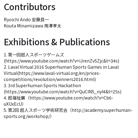
Contributors
Ryoichi Ando 安藤良一
Kouta Minamizawa 南澤孝太
Exhibitions & Publications
1. 第一回超人スポーツゲームズ
(https://www.youtube.com/watch?v=iJrenZvSZjc&t=34s)
2. Laval Virtual 2016 Superhuman Sports Games in Laval
Virtual(https://www.laval-virtual.org/en/prices-
competitions/revolution/winners2016.html)
3. 3rd Superhuman Sports Hackathon
(https://www.youtube.com/watch?v=QuCINS_nyl4&t=25s)
4. 超福祉展（https://www.youtube.com/watch?v=Cb6-
uXUxEcU）
5. 第2回 超人スポーツ学術研究会（http://academy.superhuman-
sports.org/workshop/）