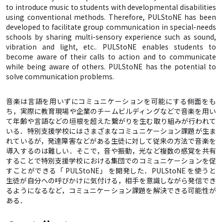
to introduce music to students with developmental disabilities
using conventional methods. Therefore, PULStoNE has been
developed to facilitate group communication in special-needs
schools by sharing multi-sensory experience such as sound,
vibration and light, etc.. PULStoNE enables students to
become aware of their calls to action and to communicate
while being aware of others. PULStoNE has the potential to
solve communication problems.
音楽は言語を用いずにコミュニケーションを可能にする側面をも
ち，実際に教育現場や企業のチームビルディングなどで音楽を用い
て年齢や言語などの垣根を超えた繋がりを生む取り組みが行われて
いる．特別支援学校にはさまざまなコミュニケーション課題が生ま
れているが，発達障害などがある生徒に対して従来の方法で音楽を
導入するのは難しい．そこで，音や振動，光など複数の感覚を共有
することで特別支援学校における集団でのコミュニケーションを促
すことができる「 PULStoNE」 を開発した．PULStoNE を使うと
生徒が自分への呼びかけに気付ける，相手を意識しながら発信でき
るようになるなど，コミュニケーション課題を解決できる可能性が
ある．