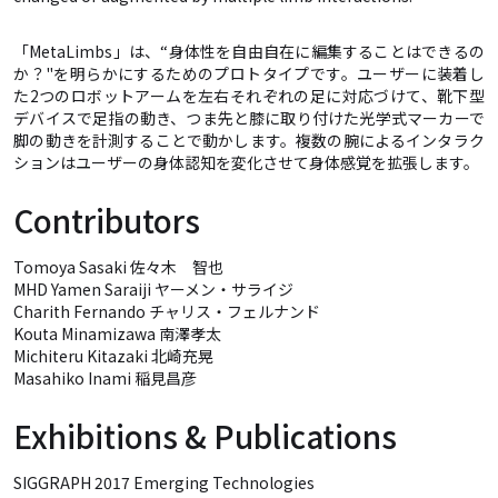
「MetaLimbs」は、“身体性を自由自在に編集することはできるの
か？"を明らかにするためのプロトタイプです。ユーザーに装着し
た2つのロボットアームを左右それぞれの足に対応づけて、靴下型
デバイスで足指の動き、つま先と膝に取り付けた光学式マーカーで
脚の動きを計測することで動かします。複数の腕によるインタラク
ションはユーザーの身体認知を変化させて身体感覚を拡張します。
Contributors
Tomoya Sasaki 佐々木 智也
MHD Yamen Saraiji ヤーメン・サライジ
Charith Fernando チャリス・フェルナンド
Kouta Minamizawa 南澤孝太
Michiteru Kitazaki 北崎充晃
Masahiko Inami 稲見昌彦
Exhibitions & Publications
SIGGRAPH 2017 Emerging Technologies