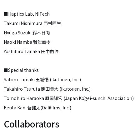
■Haptics Lab, NITech
Takumi Nishimura 西村匠生
Hyuga Suzuki 鈴木日向
Naoki Namba 難波直樹
Yoshihiro Tanaka 田中由浩
■Special thanks
Satoru Tamaki 玉城悟 (ikutouen, Inc.)
Takahiro Tsuruta 鶴田貴大 (ikutouen, Inc.)
Tomohiro Haraoka 原岡知宏 (Japan Kōgei-sunchi Association)
Kenta Kan 菅健太(Dalifilms, Inc.)
Collaborators