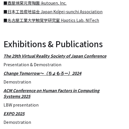
■壺屋焼窯元育陶園 ikutouen, Inc.
■日本工芸産地協会 Japan Kōgei-sunchi Association
■名古屋工業大学触覚学研究室 Haptics Lab, NITech
Exhibitions & Publications
The 29th Virtual Reality Society of Japan Conference
Presentation & Demostration
Change Tomorrow〜（ちょもろー）2024
Demostration
ACM Conference on Human Factors in Computing
Systems 2025
LBW presentation
EXPO 2025
Demostration