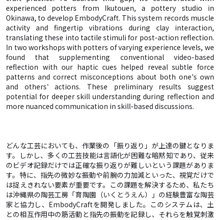
experienced potters from Ikutouen, a pottery studio in
Okinawa, to develop EmbodyCraft. This system records muscle
activity and fingertip vibrations during clay interaction,
translating these into tactile stimuli for post-action reflection.
In two workshops with potters of varying experience levels, we
found that supplementing conventional video-based
reflection with our haptic cues helped reveal subtle force
patterns and correct misconceptions about both one's own
and others' actions. These preliminary results suggest
potential for deeper skill understanding during reflection and
more nuanced communication in skill-based discussions.
どんな工芸においても、作業後の「振り返り」が上達の鍵となりま
す。しかし、多くの工芸技能は言語化が困難な暗黙知であり、従来
のビデオ記録だけでは正確な振り返りが難しいという課題がありま
す。特に、指先の微妙な振動や前腕の力加減といった、視覚だけで
は捉えきれない要素が重要です。この課題を解決するため、私たち
は沖縄県の陶芸工房「育陶園（いくとうえん）」の経験豊富な陶芸
家と協力し、EmbodyCraftを開発しました。このシステムは、土
との相互作用中の筋活動と指先の振動を記録し、それらを触覚刺激